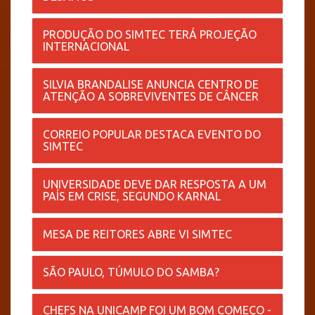
PRODUÇÃO DO SIMTEC TERÁ PROJEÇÃO
INTERNACIONAL
SILVIA BRANDALISE ANUNCIA CENTRO DE
ATENÇÃO A SOBREVIVENTES DE CÂNCER
CORREIO POPULAR DESTACA EVENTO DO
SIMTEC
UNIVERSIDADE DEVE DAR RESPOSTA A UM
PAÍS EM CRISE, SEGUNDO KARNAL
MESA DE REITORES ABRE VI SIMTEC
​SÃO PAULO, TÚMULO DO SAMBA?
​CHEFS NA UNICAMP FOI UM BOM COMEÇO -