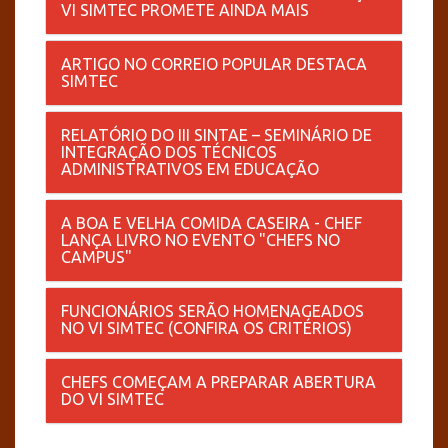
VI SIMTEC PROMETE AINDA MAIS
ARTIGO NO CORREIO POPULAR DESTACA
SIMTEC
RELATÓRIO DO III SINTAE – SEMINÁRIO DE
INTEGRAÇÃO DOS TÉCNICOS
ADMINISTRATIVOS EM EDUCAÇÃO
A BOA E VELHA COMIDA CASEIRA - CHEF
LANÇA LIVRO NO EVENTO "CHEFS NO
CAMPUS"
FUNCIONÁRIOS SERÃO HOMENAGEADOS
NO VI SIMTEC (CONFIRA OS CRITÉRIOS)
CHEFS COMEÇAM A PREPARAR ABERTURA
DO VI SIMTEC